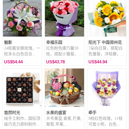
魅影
幸福乐园
阳光下 中国郑州花
24枝戴安娜玫瑰，一
红色粉色康乃馨30
7朵向日葵，搭配白
枝多头白色百合...
枝，搭配小雏菊，...
色雏菊，洋桔梗，...
US$54.44
US$43.78
US$44.94
悠然时光
水果的盛宴
牵手
纯手工制作，国际顶
大号果蓝,香蕉,芒果,
9枝红色玫瑰，11枝
级巧克力原料制作...
葡萄,苹果,...
可爱小熊，白色...