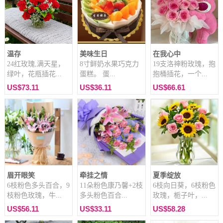
温存
美味生日
在我心中
24红玫瑰,满天星，
8寸鲜奶水果巧克力
19支洛神粉玫瑰，抱
绿叶，花瓶插花...
蛋糕。 蛋...
抱桶插花，一个...
US$73.11
US$36.11
US$66.61
眉开眼笑
牵挂之情
夏季绽放
6枝粉色多头百合，9
11朵粉色康乃馨+2枝
6枝向日葵，6枝粉色
枝粉色玫瑰，牛...
多头粉色百合...
玫瑰，栀子叶，...
US$56.11
US$33.11
US$58.28