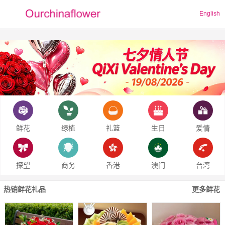
English
鲜花
绿植
礼篮
生日
爱情
探望
商务
香港
澳门
台湾
热销鲜花礼品
更多鲜花