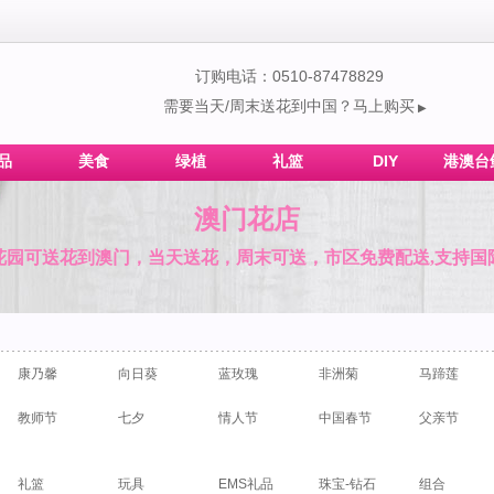
订购电话：0510-87478829
需要当天/周末送花到中国？马上购买
▶
品
美食
绿植
礼篮
DIY
港澳台
澳门花店
花园可送花到澳门，当天送花，周末可送，市区免费配送,支持国
康乃馨
向日葵
蓝玫瑰
非洲菊
马蹄莲
教师节
七夕
情人节
中国春节
父亲节
礼篮
玩具
EMS礼品
珠宝-钻石
组合