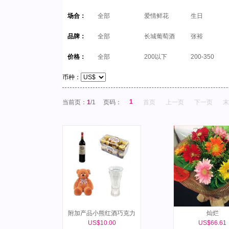
场合：
全部
爱情鲜花
生日
品牌：
全部
长城葡萄酒
张裕
价格：
全部
200以下
200-350
币种：
1
当前页：
1
/1
页码：
首页
上一页
下一页
末
附加产品小熊红酒巧克力
灿烂
US$10.00
US$66.61