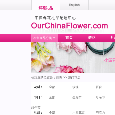
English
鲜花礼品
首页
鲜花
礼
在售商品分类
小蛮
>>
你现在的位置是：
首页
澳门花店
花材：
全部
玫瑰
百合
节日：
全部
圣诞节
母亲节
端午节
礼品：
全部
小熊花束
巧克力