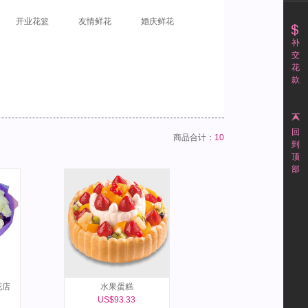
开业花篮
友情鲜花
婚庆鲜花
补
交
花
款
回
商品合计：
10
到
顶
部
花店
水果蛋糕
US$93.33