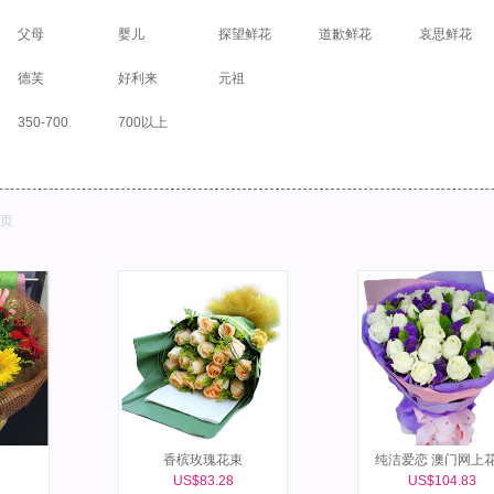
父母
婴儿
探望鲜花
道歉鲜花
哀思鲜花
德芙
好利来
元祖
350-700
700以上
页
香槟玫瑰花束
纯洁爱恋 澳门网上
US$83.28
US$104.83