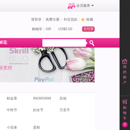
会员服务
请登录
免费注册
补交花款
收藏
购物车：0件
US$0.00
去结算
鲜花
我
际支付
的
账
户
郁金香
99/365/999
其他
购
中秋节
妇女节
万圣节
物
车
0
小花束
蛋糕