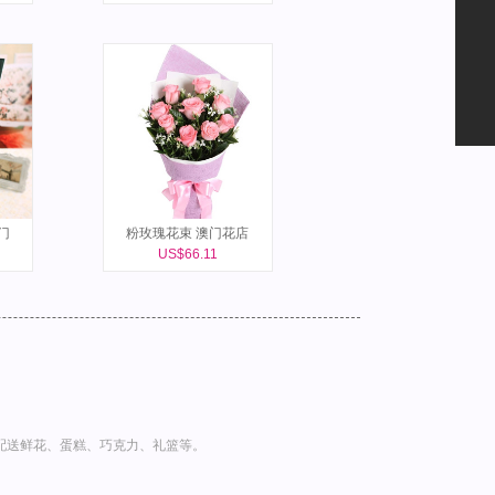
门
粉玫瑰花束 澳门花店
US$66.11
配送鲜花、蛋糕、巧克力、礼篮等。