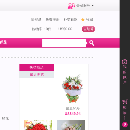
会员服务
请登录
免费注册
补交花款
收藏
购物车：0件
US$0.00
去结算
鲜花
我
热销商品
的
最近浏览
账
户
购
最真的爱
物
US$49.94
车
，鲜花
0