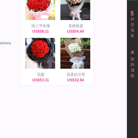
补
交
情人节玫瑰
美丽脸庞
花
US$58.11
US$54.44
款
elivery
回
到
顶
花蜜
温柔的月亮
部
US$53.11
US$32.94