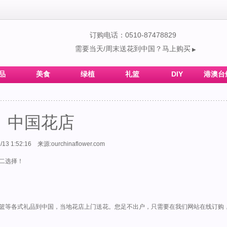
订购电话：0510-87478829
需要当天/周末送花到中国？马上购买
▶
品
美食
绿植
礼篮
DIY
港澳台
中国花店
/13 1:52:16 来源:ourchinaflower.com
二选择！
篮等各式礼品到中国，当地花店上门送花。您足不出户，只需要在我们网站在线订购