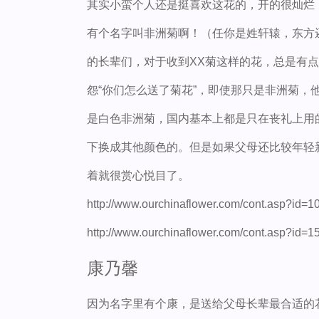
其实小蛮个人还是挺喜欢这花的，开的很灿烂
有个名字叫非洲菊啊！（任你是姓轩辕，东方
的长辈们，对于收到XX菊这样的花，总是有
怨“你们怎么送了菊花”，即使那只是非洲菊
是白色非洲菊，国内基本上都是只在丧礼上用
下换成其他颜色的。但是如果父母还比较年轻
着就很赏心悦目了。
http://www.ourchinaflower.com/cont.asp?id=1
http://www.ourchinaflower.com/cont.asp?id=1
康乃馨
因为名字里有个康，是送给父母长辈最合适的