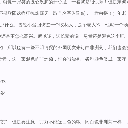
，就像一张笑的没心没肺的开心脸，一看就是很快乐！但是奈何
还是欧阳这样狂拽炫霸天，取个名字叫狗蛋，一样白搭！）年老
点那什么。曾经小蛮回访过一个收花人，是个老大爷，他就一个
，他还是不怎么高兴。所以呢，送长辈的话，尽量还是避免这个吧
的，所以也有一些不明情况的外国朋友来订白非洲菊，我们也会
新潮，送一束混色的非洲菊，也会很漂亮，各种颜色做成一束花
093
594
花了。但是要注意，万万不能送白色的哦，同白色非洲菊一样，