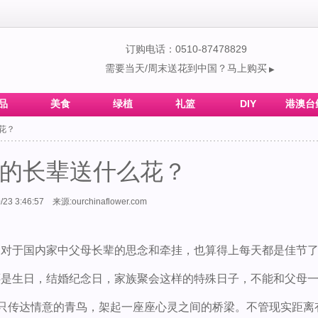
订购电话：0510-87478829
需要当天/周末送花到中国？马上购买
▶
品
美食
绿植
礼篮
DIY
港澳台
花？
的长辈送什么花？
/23 3:46:57 来源:ourchinaflower.com
，对于国内家中父母长辈的思念和牵挂，也算得上每天都是佳节
还是生日，结婚纪念日，家族聚会这样的特殊日子，不能和父母
一只传达情意的青鸟，架起一座座心灵之间的桥梁。不管现实距离