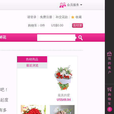
会员服务
请登录
免费注册
补交花款
收藏
购物车：0件
US$0.00
去结算
鲜花
我
热销商品
的
最近浏览
账
户
了吧！
购
最真的爱
物
一起度
US$49.94
车
0
有多