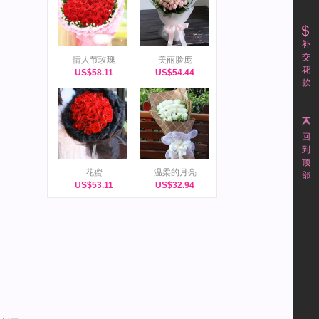
补
交
情人节玫瑰
美丽脸庞
花
US$58.11
US$54.44
款
回
到
顶
花蜜
温柔的月亮
部
US$53.11
US$32.94