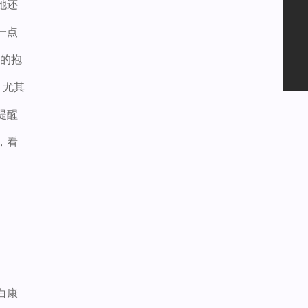
她还
一点
劲的抱
。尤其
提醒
，看
白康