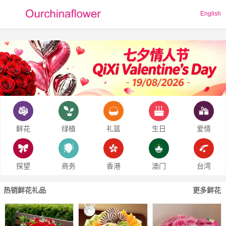
English
鲜花
绿植
礼篮
生日
爱情
探望
商务
香港
澳门
台湾
热销鲜花礼品
更多鲜花