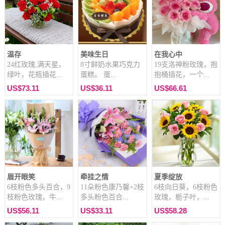
温存
美味生日
在我心中
24红玫瑰,满天星，
8寸鲜奶水果巧克力
19支洛神粉玫瑰，抱
绿叶，花瓶插花...
蛋糕。 蛋...
抱桶插花，一个...
US$73.11
US$36.11
US$66.61
眉开眼笑
牵挂之情
夏季绽放
6枝粉色多头百合，9
11朵粉色康乃馨+2枝
6枝向日葵，6枝粉色
枝粉色玫瑰，牛...
多头粉色百合...
玫瑰，栀子叶，...
US$56.11
US$33.11
US$58.28