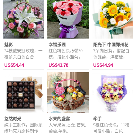
魅影
幸福乐园
阳光下 中国郑州花
24枝戴安娜玫瑰，一
红色粉色康乃馨30
7朵向日葵，搭配白
枝多头白色百合...
枝，搭配小雏菊，...
色雏菊，洋桔梗，...
US$54.44
US$43.78
US$44.94
悠然时光
水果的盛宴
牵手
纯手工制作，国际顶
大号果蓝,香蕉,芒果,
9枝红色玫瑰，11枝
级巧克力原料制作...
葡萄,苹果,...
可爱小熊，白色...