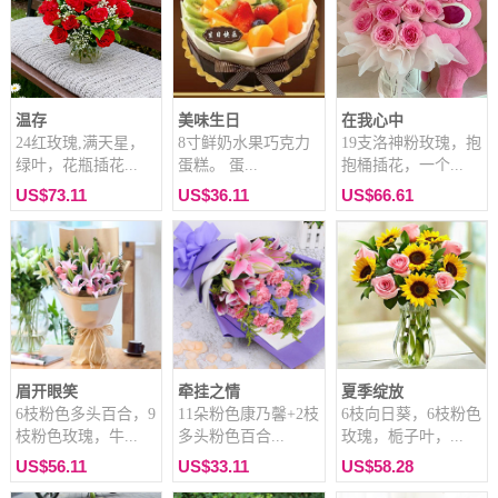
温存
美味生日
在我心中
24红玫瑰,满天星，
8寸鲜奶水果巧克力
19支洛神粉玫瑰，抱
绿叶，花瓶插花...
蛋糕。 蛋...
抱桶插花，一个...
US$73.11
US$36.11
US$66.61
眉开眼笑
牵挂之情
夏季绽放
6枝粉色多头百合，9
11朵粉色康乃馨+2枝
6枝向日葵，6枝粉色
枝粉色玫瑰，牛...
多头粉色百合...
玫瑰，栀子叶，...
US$56.11
US$33.11
US$58.28