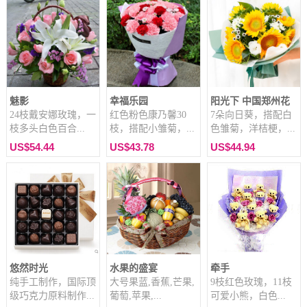
魅影
幸福乐园
阳光下 中国郑州花
24枝戴安娜玫瑰，一
红色粉色康乃馨30
7朵向日葵，搭配白
枝多头白色百合...
枝，搭配小雏菊，...
色雏菊，洋桔梗，...
US$54.44
US$43.78
US$44.94
悠然时光
水果的盛宴
牵手
纯手工制作，国际顶
大号果蓝,香蕉,芒果,
9枝红色玫瑰，11枝
级巧克力原料制作...
葡萄,苹果,...
可爱小熊，白色...