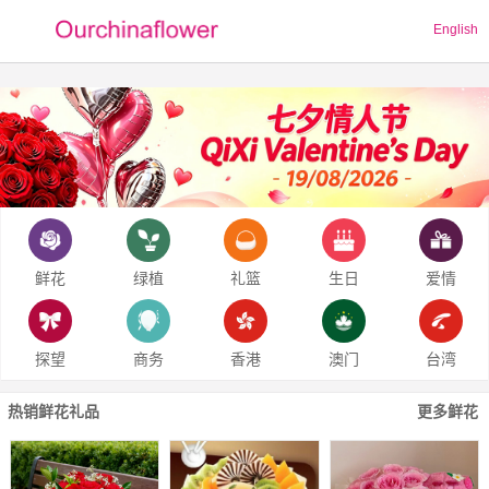
English
鲜花
绿植
礼篮
生日
爱情
探望
商务
香港
澳门
台湾
热销鲜花礼品
更多鲜花