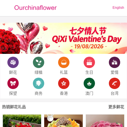
English
鲜花
绿植
礼篮
生日
爱情
探望
商务
香港
澳门
台湾
热销鲜花礼品
更多鲜花