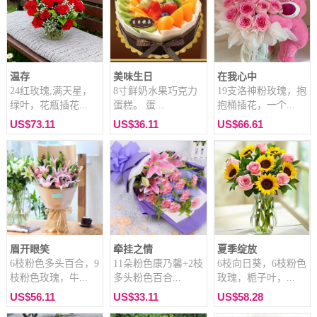
温存
美味生日
在我心中
24红玫瑰,满天星，
8寸鲜奶水果巧克力
19支洛神粉玫瑰，抱
绿叶，花瓶插花...
蛋糕。 蛋...
抱桶插花，一个...
US$73.11
US$36.11
US$66.61
眉开眼笑
牵挂之情
夏季绽放
6枝粉色多头百合，9
11朵粉色康乃馨+2枝
6枝向日葵，6枝粉色
枝粉色玫瑰，牛...
多头粉色百合...
玫瑰，栀子叶，...
US$56.11
US$33.11
US$58.28