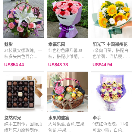
魅影
幸福乐园
阳光下 中国郑州花
24枝戴安娜玫瑰，一
红色粉色康乃馨30
7朵向日葵，搭配白
枝多头白色百合...
枝，搭配小雏菊，...
色雏菊，洋桔梗，...
US$54.44
US$43.78
US$44.94
悠然时光
水果的盛宴
牵手
纯手工制作，国际顶
大号果蓝,香蕉,芒果,
9枝红色玫瑰，11枝
级巧克力原料制作...
葡萄,苹果,...
可爱小熊，白色...