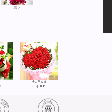
豪华
恋
情人节玫瑰
8
US$58.11