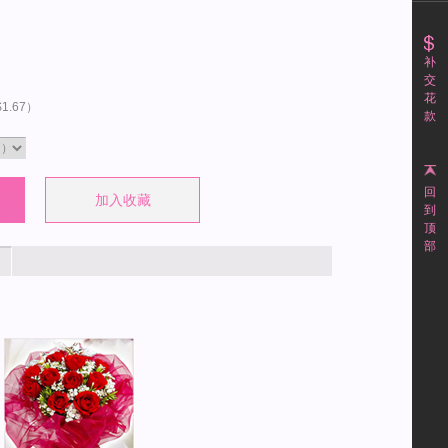
补
交
花
1.67
）
款
回
到
顶
部