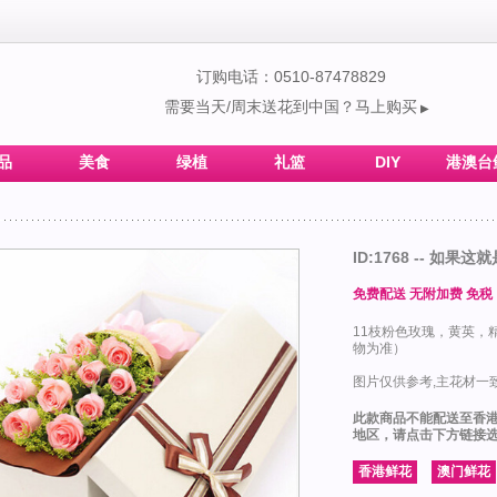
订购电话：0510-87478829
需要当天/周末送花到中国？马上购买
▶
品
美食
绿植
礼篮
DIY
港澳台
ID:1768 -- 如果这
免费配送 无附加费 免税
11枝粉色玫瑰，黄英，
物为准）
图片仅供参考,主花材一致
此款商品不能配送至香
地区，请点击下方链接