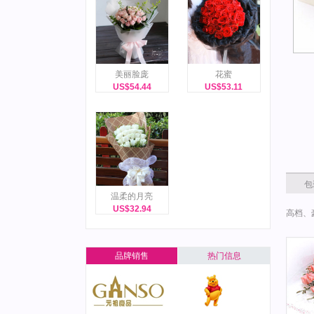
美丽脸庞
花蜜
US$54.44
US$53.11
包
温柔的月亮
US$32.94
高档、
品牌销售
热门信息