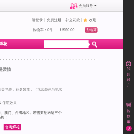
会员服务
请登录
免费注册
补交花款
收藏
购物车：0件
US$0.00
去结算
鲜花
我
就是爱情
的
账
户
精美包装，花盒盛放，（花盒颜色当地实
,保证效果.
购
港、澳门、台湾地区。若需要配送这三个
物
选购：
车
0