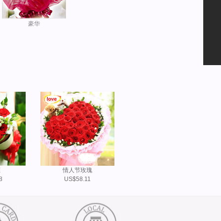
豪华
恋
情人节玫瑰
8
US$58.11