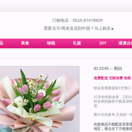
订购电话：0510-87478829
需要当天/周末送花到中国？马上购买
▶
品
美食
绿植
礼篮
DIY
港澳台
ID:2245 -- 粉白
免费配送 无附加费 免税
郁金香需要提前3天预订
10支粉色郁金香，2支
郁金香的颜色可能是深
准。
图片仅供参考,主花材一致
此款商品不能配送至香
地区，请点击下方链接