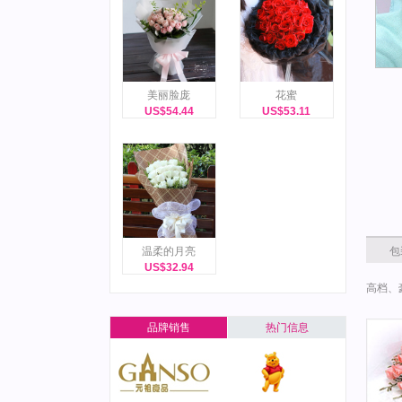
美丽脸庞
花蜜
US$54.44
US$53.11
温柔的月亮
包
US$32.94
高档、
品牌销售
热门信息