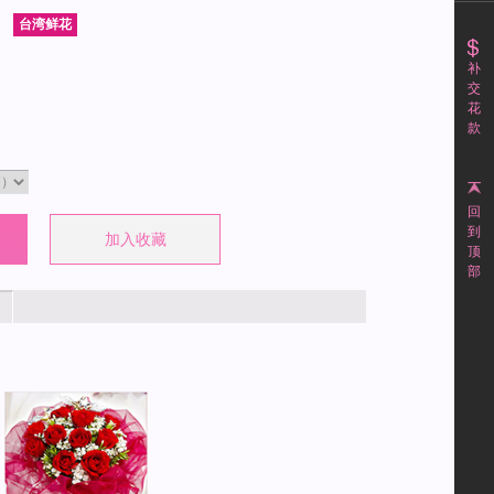
补
交
花
款
回
到
顶
部