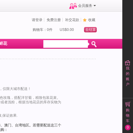
会员服务
请登录
免费注册
补交花款
收藏
购物车：0件
US$0.00
去结算
鲜花
我
的
账
户
，仅限大城市配送！
白色玫瑰，搭配洋甘菊，精致包装花束。
粉或者浅粉，根据当地花店的库存实物为
购
,保证效果.
物
车
港、澳门、台湾地区。若需要配送这三个
0
选购：