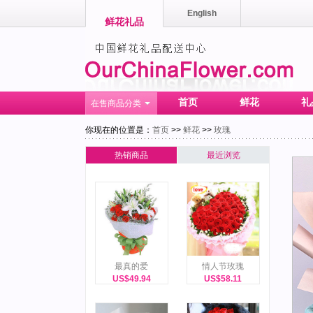
English
鲜花礼品
首页
鲜花
礼
在售商品分类
你现在的位置是：
首页
>>
鲜花
>>
玫瑰
热销商品
最近浏览
最真的爱
情人节玫瑰
US$49.94
US$58.11