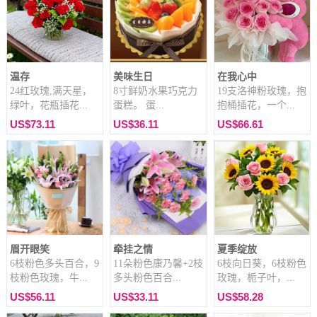
温存
美味生日
在我心中
24红玫瑰,满天星，
8寸鲜奶水果巧克力
19支洛神粉玫瑰，抱
绿叶，花瓶插花...
蛋糕。 蛋...
抱桶插花，一个...
US$73.11
US$36.11
US$66.61
眉开眼笑
牵挂之情
夏季绽放
6枝粉色多头百合，9
11朵粉色康乃馨+2枝
6枝向日葵，6枝粉色
枝粉色玫瑰，牛...
多头粉色百合...
玫瑰，栀子叶，...
US$56.11
US$33.11
US$58.28