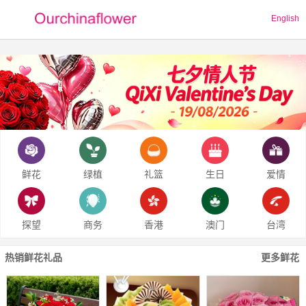
English
鲜花
绿植
礼篮
生日
爱情
探望
商务
香港
澳门
台湾
热销鲜花礼品
更多鲜花