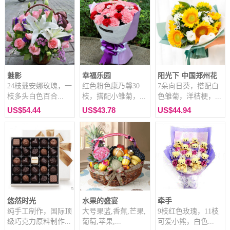
魅影
幸福乐园
阳光下 中国郑州花
24枝戴安娜玫瑰，一
红色粉色康乃馨30
7朵向日葵，搭配白
枝多头白色百合...
枝，搭配小雏菊，...
色雏菊，洋桔梗，...
US$54.44
US$43.78
US$44.94
悠然时光
水果的盛宴
牵手
纯手工制作，国际顶
大号果蓝,香蕉,芒果,
9枝红色玫瑰，11枝
级巧克力原料制作...
葡萄,苹果,...
可爱小熊，白色...