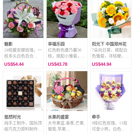
魅影
幸福乐园
阳光下 中国郑州花
24枝戴安娜玫瑰，一
红色粉色康乃馨30
7朵向日葵，搭配白
枝多头白色百合...
枝，搭配小雏菊，...
色雏菊，洋桔梗，...
US$54.44
US$43.78
US$44.94
悠然时光
水果的盛宴
牵手
纯手工制作，国际顶
大号果蓝,香蕉,芒果,
9枝红色玫瑰，11枝
级巧克力原料制作...
葡萄,苹果,...
可爱小熊，白色...