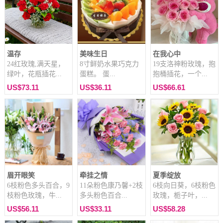
温存
美味生日
在我心中
24红玫瑰,满天星，
8寸鲜奶水果巧克力
19支洛神粉玫瑰，抱
绿叶，花瓶插花...
蛋糕。 蛋...
抱桶插花，一个...
US$73.11
US$36.11
US$66.61
眉开眼笑
牵挂之情
夏季绽放
6枝粉色多头百合，9
11朵粉色康乃馨+2枝
6枝向日葵，6枝粉色
枝粉色玫瑰，牛...
多头粉色百合...
玫瑰，栀子叶，...
US$56.11
US$33.11
US$58.28