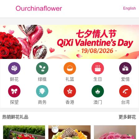
English
鲜花
绿植
礼篮
生日
爱情
探望
商务
香港
澳门
台湾
热销鲜花礼品
更多鲜花