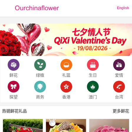
English
鲜花
绿植
礼篮
生日
爱情
探望
商务
香港
澳门
台湾
热销鲜花礼品
更多鲜花