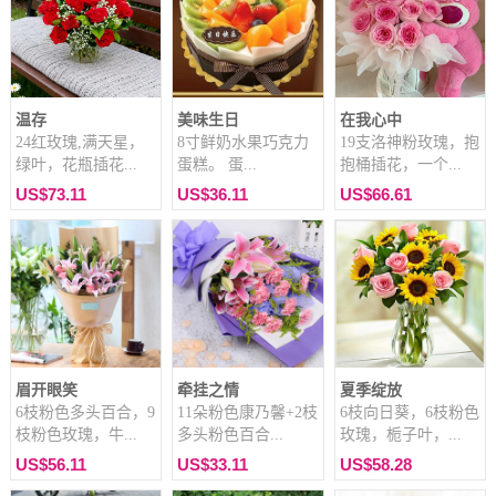
温存
美味生日
在我心中
24红玫瑰,满天星，
8寸鲜奶水果巧克力
19支洛神粉玫瑰，抱
绿叶，花瓶插花...
蛋糕。 蛋...
抱桶插花，一个...
US$73.11
US$36.11
US$66.61
眉开眼笑
牵挂之情
夏季绽放
6枝粉色多头百合，9
11朵粉色康乃馨+2枝
6枝向日葵，6枝粉色
枝粉色玫瑰，牛...
多头粉色百合...
玫瑰，栀子叶，...
US$56.11
US$33.11
US$58.28