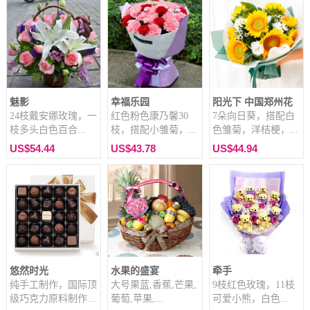
魅影
幸福乐园
阳光下 中国郑州花
24枝戴安娜玫瑰，一
红色粉色康乃馨30
7朵向日葵，搭配白
枝多头白色百合...
枝，搭配小雏菊，...
色雏菊，洋桔梗，...
US$54.44
US$43.78
US$44.94
悠然时光
水果的盛宴
牵手
纯手工制作，国际顶
大号果蓝,香蕉,芒果,
9枝红色玫瑰，11枝
级巧克力原料制作...
葡萄,苹果,...
可爱小熊，白色...