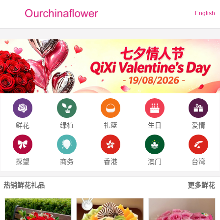
English
鲜花
绿植
礼篮
生日
爱情
探望
商务
香港
澳门
台湾
热销鲜花礼品
更多鲜花