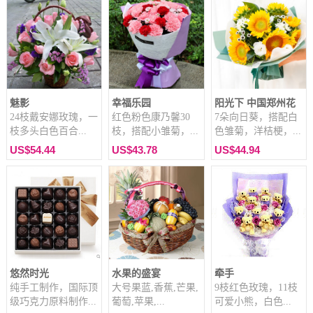
魅影
幸福乐园
阳光下 中国郑州花
24枝戴安娜玫瑰，一
红色粉色康乃馨30
7朵向日葵，搭配白
枝多头白色百合...
枝，搭配小雏菊，...
色雏菊，洋桔梗，...
US$54.44
US$43.78
US$44.94
悠然时光
水果的盛宴
牵手
纯手工制作，国际顶
大号果蓝,香蕉,芒果,
9枝红色玫瑰，11枝
级巧克力原料制作...
葡萄,苹果,...
可爱小熊，白色...