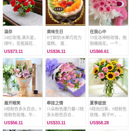
温存
美味生日
在我心中
24红玫瑰,满天星，
8寸鲜奶水果巧克力
19支洛神粉玫瑰，抱
绿叶，花瓶插花...
蛋糕。 蛋...
抱桶插花，一个...
US$73.11
US$36.11
US$66.61
眉开眼笑
牵挂之情
夏季绽放
6枝粉色多头百合，9
11朵粉色康乃馨+2枝
6枝向日葵，6枝粉色
枝粉色玫瑰，牛...
多头粉色百合...
玫瑰，栀子叶，...
US$56.11
US$33.11
US$58.28