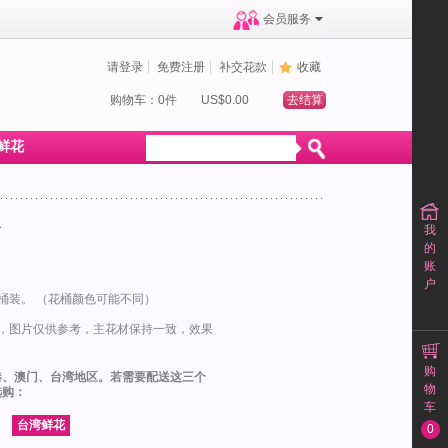
会员服务
请登录
免费注册
补交花款
收藏
购物车：0件
US$0.00
去结算
鲜花
我
节
的
账
户
桶装。 （花桶颜色可能不同）
购，图片仅供参考，主花材保持一致，效果
购
港、澳门、台湾地区。若需要配送这三个
物
选购：
车
0