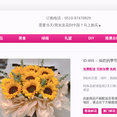
订购电话：0510-87478829
需要当天/周末送花到中国？马上购买
▶
品
美食
绿植
礼篮
DIY
港澳台
ID:855 -- 灿烂的季
免费配送 无附加费 免税
9枝向日葵，绿叶，抱抱
特殊花材请提前2天订
保证
此款商品不能配送至香
地区，请点击下方链接