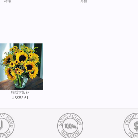
标准
高档
瓶插太阳花
US$53.61