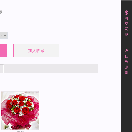
示
补
交
花
款
回
到
顶
部