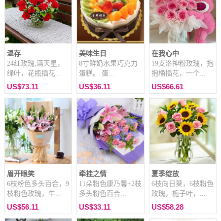
温存
美味生日
在我心中
24红玫瑰,满天星，
8寸鲜奶水果巧克力
19支洛神粉玫瑰，抱
绿叶，花瓶插花...
蛋糕。 蛋...
抱桶插花，一个...
US$73.11
US$36.11
US$66.61
眉开眼笑
牵挂之情
夏季绽放
6枝粉色多头百合，9
11朵粉色康乃馨+2枝
6枝向日葵，6枝粉色
枝粉色玫瑰，牛...
多头粉色百合...
玫瑰，栀子叶，...
US$56.11
US$33.11
US$58.28