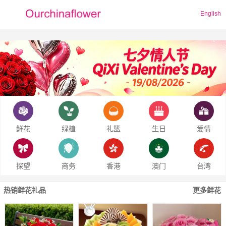
English
鲜花
绿植
礼篮
生日
爱情
探望
商务
香港
澳门
台湾
热销鲜花礼品
更多鲜花