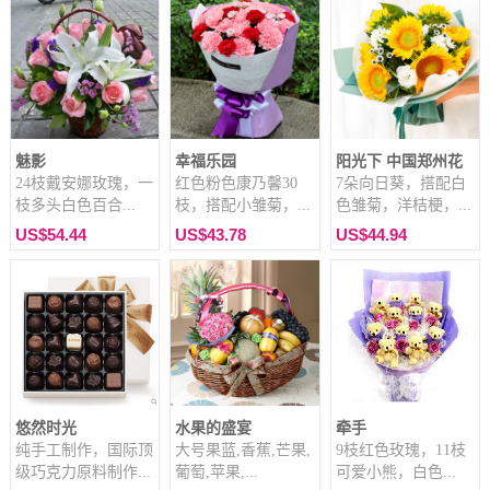
魅影
幸福乐园
阳光下 中国郑州花
24枝戴安娜玫瑰，一
红色粉色康乃馨30
7朵向日葵，搭配白
枝多头白色百合...
枝，搭配小雏菊，...
色雏菊，洋桔梗，...
US$54.44
US$43.78
US$44.94
悠然时光
水果的盛宴
牵手
纯手工制作，国际顶
大号果蓝,香蕉,芒果,
9枝红色玫瑰，11枝
级巧克力原料制作...
葡萄,苹果,...
可爱小熊，白色...