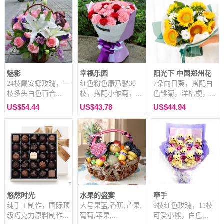
魅影
幸福乐园
阳光下 中国郑州花
24枝戴安娜玫瑰，一
红色粉色康乃馨30
7朵向日葵，搭配白
枝多头白色百合...
枝，搭配小雏菊，...
色雏菊，洋桔梗，...
US$54.44
US$43.78
US$44.94
悠然时光
水果的盛宴
牵手
纯手工制作，国际顶
大号果蓝,香蕉,芒果,
9枝红色玫瑰，11枝
级巧克力原料制作...
葡萄,苹果,...
可爱小熊，白色...