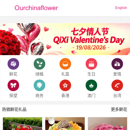
English
鲜花
绿植
礼篮
生日
爱情
探望
商务
香港
澳门
台湾
热销鲜花礼品
更多鲜花