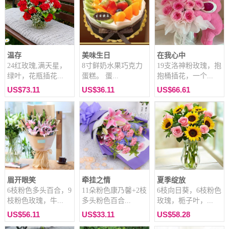
温存
美味生日
在我心中
24红玫瑰,满天星，
8寸鲜奶水果巧克力
19支洛神粉玫瑰，抱
绿叶，花瓶插花...
蛋糕。 蛋...
抱桶插花，一个...
US$73.11
US$36.11
US$66.61
眉开眼笑
牵挂之情
夏季绽放
6枝粉色多头百合，9
11朵粉色康乃馨+2枝
6枝向日葵，6枝粉色
枝粉色玫瑰，牛...
多头粉色百合...
玫瑰，栀子叶，...
US$56.11
US$33.11
US$58.28