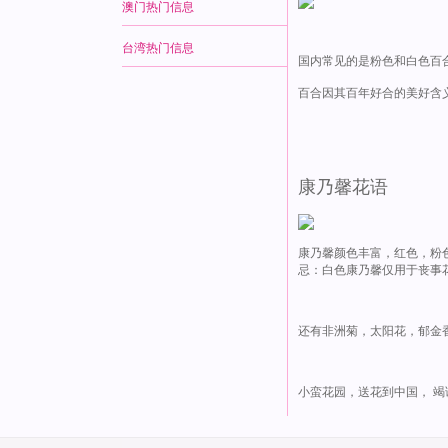
澳门热门信息
台湾热门信息
国内常见的是粉色和白色百
百合因其百年好合的美好含
康乃馨花语
康乃馨颜色丰富，红色，粉
忌：白色康乃馨仅用于丧事
还有非洲菊，太阳花，郁金
小蛮花园，送花到中国， 竭