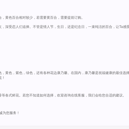
合，黄色百合相对较少，若需要黄百合，需要提前订购。
义，深受恋人们追捧。不管是情人节，生日，还是纪念日，一束纯洁的百合，让Ta感
色，黄色，紫色，绿色，还有各种花边康乃馨。在国内，康乃馨是祝福健康的最佳选
花！
香等各式鲜花。若您不知道如何选择，欢迎咨询在线客服，我们会给您合适的建议。
诚为您服务！