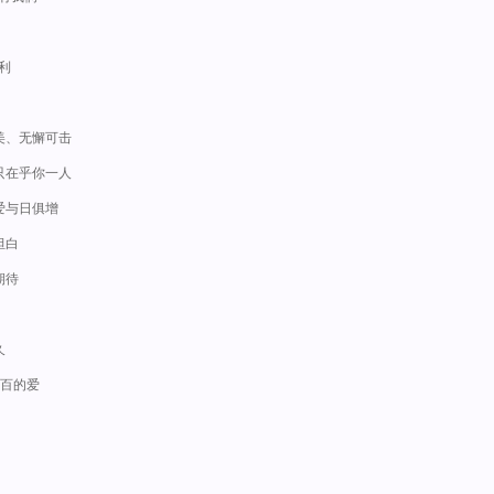
利
十美、无懈可击
、只在乎你一人
的爱与日俱增
坦白
期待
久
之百的爱