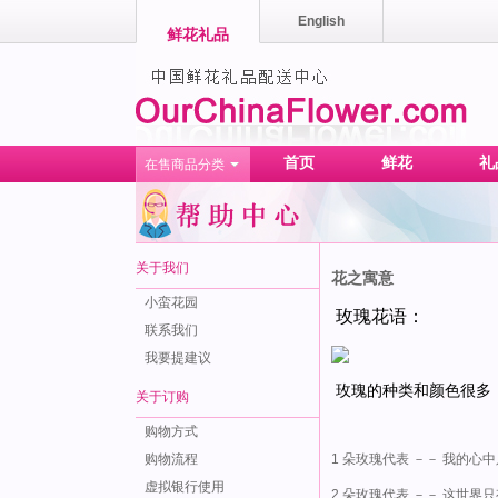
English
鲜花礼品
首页
鲜花
礼
在售商品分类
关于我们
花之寓意
小蛮花园
玫瑰花语：
联系我们
我要提建议
玫瑰的种类和颜色很多
关于订购
购物方式
购物流程
1 朵玫瑰代表 －－ 我的心
虚拟银行使用
2 朵玫瑰代表 －－ 这世界