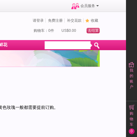
会员服务
请登录
免费注册
补交花款
收藏
购物车：0件
US$0.00
去结算
鲜花
我
的
账
户
黄色玫瑰一般都需要提前订购。
购
物
车
0