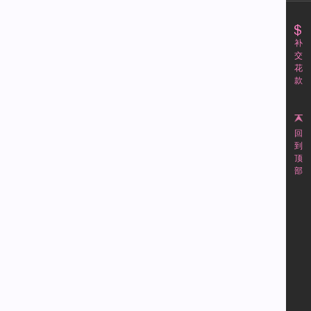
补
交
花
款
回
到
顶
部