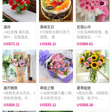
温存
美味生日
在我心中
24红玫瑰,满天星，
8寸鲜奶水果巧克力
19支洛神粉玫瑰，抱
绿叶，花瓶插花...
蛋糕。 蛋...
抱桶插花，一个...
US$73.11
US$36.11
US$66.61
眉开眼笑
牵挂之情
夏季绽放
6枝粉色多头百合，9
11朵粉色康乃馨+2枝
6枝向日葵，6枝粉色
枝粉色玫瑰，牛...
多头粉色百合...
玫瑰，栀子叶，...
US$56.11
US$33.11
US$58.28