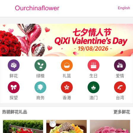
English
鲜花
绿植
礼篮
生日
爱情
探望
商务
香港
澳门
台湾
热销鲜花礼品
更多鲜花