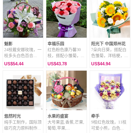
魅影
幸福乐园
阳光下 中国郑州花
24枝戴安娜玫瑰，一
红色粉色康乃馨30
7朵向日葵，搭配白
枝多头白色百合...
枝，搭配小雏菊，...
色雏菊，洋桔梗，...
US$54.44
US$43.78
US$44.94
悠然时光
水果的盛宴
牵手
纯手工制作，国际顶
大号果蓝,香蕉,芒果,
9枝红色玫瑰，11枝
级巧克力原料制作...
葡萄,苹果,...
可爱小熊，白色...