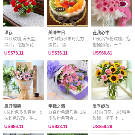
温存
美味生日
在我心中
24红玫瑰,满天星，
8寸鲜奶水果巧克力
19支洛神粉玫瑰，抱
绿叶，花瓶插花...
蛋糕。 蛋...
抱桶插花，一个...
US$73.11
US$36.11
US$66.61
眉开眼笑
牵挂之情
夏季绽放
6枝粉色多头百合，9
11朵粉色康乃馨+2枝
6枝向日葵，6枝粉色
枝粉色玫瑰，牛...
多头粉色百合...
玫瑰，栀子叶，...
US$56.11
US$33.11
US$58.28