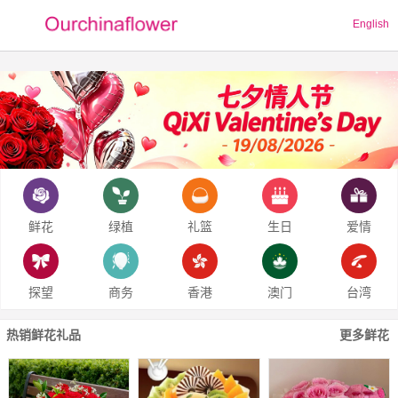
English
鲜花
绿植
礼篮
生日
爱情
探望
商务
香港
澳门
台湾
热销鲜花礼品
更多鲜花