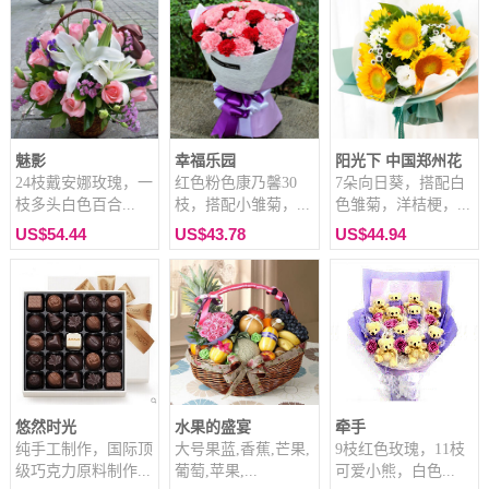
魅影
幸福乐园
阳光下 中国郑州花
24枝戴安娜玫瑰，一
红色粉色康乃馨30
7朵向日葵，搭配白
枝多头白色百合...
枝，搭配小雏菊，...
色雏菊，洋桔梗，...
US$54.44
US$43.78
US$44.94
悠然时光
水果的盛宴
牵手
纯手工制作，国际顶
大号果蓝,香蕉,芒果,
9枝红色玫瑰，11枝
级巧克力原料制作...
葡萄,苹果,...
可爱小熊，白色...