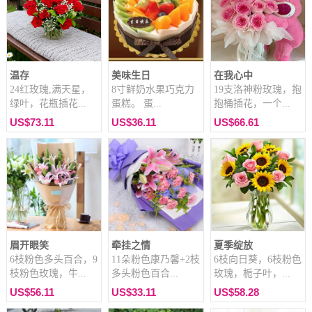
温存
美味生日
在我心中
24红玫瑰,满天星，
8寸鲜奶水果巧克力
19支洛神粉玫瑰，抱
绿叶，花瓶插花...
蛋糕。 蛋...
抱桶插花，一个...
US$73.11
US$36.11
US$66.61
眉开眼笑
牵挂之情
夏季绽放
6枝粉色多头百合，9
11朵粉色康乃馨+2枝
6枝向日葵，6枝粉色
枝粉色玫瑰，牛...
多头粉色百合...
玫瑰，栀子叶，...
US$56.11
US$33.11
US$58.28