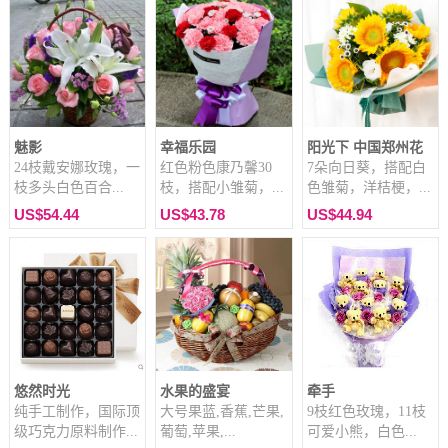
魅影
幸福乐园
阳光下 中国郑州花
24枝戴安娜玫瑰，一
红色粉色康乃馨30
7朵向日葵，搭配白
枝多头白色百合...
枝，搭配小雏菊，...
色雏菊，洋桔梗，...
US$54.44
US$43.78
US$44.94
悠然时光
水果的盛宴
牵手
纯手工制作，国际顶
大号果蓝,香蕉,芒果,
9枝红色玫瑰，11枝
级巧克力原料制作...
葡萄,苹果,...
可爱小熊，白色...