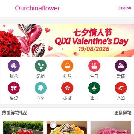
English
鲜花
绿植
礼篮
生日
爱情
探望
商务
香港
澳门
台湾
热销鲜花礼品
更多鲜花