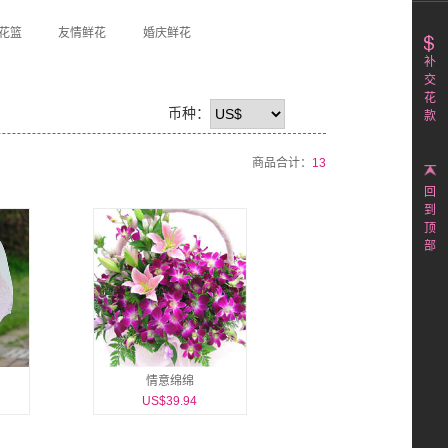
花篮
友情鲜花
婚庆鲜花
补
交
花
币种：
款
商品合计：
13
回
到
顶
部
情意绵绵
US$39.94