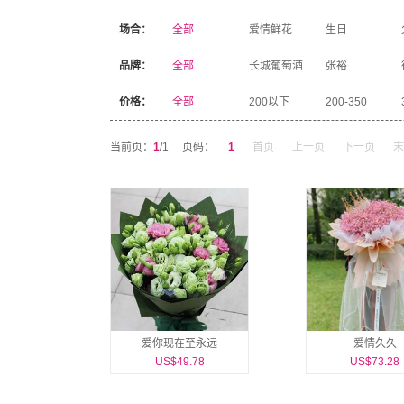
场合：
全部
爱情鲜花
生日
品牌：
全部
长城葡萄酒
张裕
价格：
全部
200以下
200-350
当前页：
1
/1
页码：
1
首页
上一页
下一页
末
爱你现在至永远
爱情久久
US$49.78
US$73.28