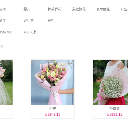
父母
婴儿
探望鲜花
道歉鲜花
哀思鲜花
开业
德芙
好利来
元祖
350-700
700以上
页
相守
圣诞雪
US$43.11
US$31.11