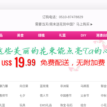
订购电话：0510-87478829
需要当天/周末送花到中国？马上购买
▶
品
美食
绿植
礼篮
DIY
港澳台
康乃馨
向日葵
蓝玫瑰
非洲菊
马蹄莲
郁金
教师节
七夕
情人节
中国春节
父亲节
中秋
礼篮
玩具
EMS礼品
珠宝-钻石
组合
小花