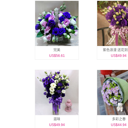
完美
紫色浪漫 送花
US$56.61
US$49.94
滋味
多彩之春
US$49.94
US$44.94