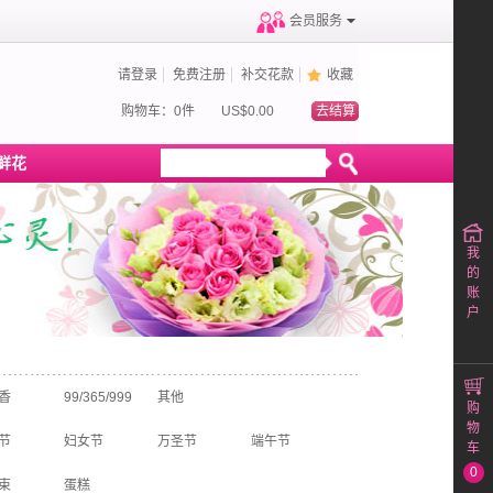
会员服务
请登录
免费注册
补交花款
收藏
购物车：0件
US$0.00
去结算
鲜花
我
的
账
户
香
99/365/999
其他
购
物
节
妇女节
万圣节
端午节
车
0
束
蛋糕