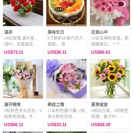
温存
美味生日
在我心中
24红玫瑰,满天星，
8寸鲜奶水果巧克力
19支洛神粉玫瑰，抱
绿叶，花瓶插花...
蛋糕。 蛋...
抱桶插花，一个...
US$73.11
US$36.11
US$66.61
眉开眼笑
牵挂之情
夏季绽放
6枝粉色多头百合，9
11朵粉色康乃馨+2枝
6枝向日葵，6枝粉色
枝粉色玫瑰，牛...
多头粉色百合...
玫瑰，栀子叶，...
US$56.11
US$33.11
US$58.28