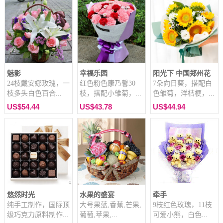
魅影
幸福乐园
阳光下 中国郑州花
24枝戴安娜玫瑰，一
红色粉色康乃馨30
7朵向日葵，搭配白
枝多头白色百合...
枝，搭配小雏菊，...
色雏菊，洋桔梗，...
US$54.44
US$43.78
US$44.94
悠然时光
水果的盛宴
牵手
纯手工制作，国际顶
大号果蓝,香蕉,芒果,
9枝红色玫瑰，11枝
级巧克力原料制作...
葡萄,苹果,...
可爱小熊，白色...