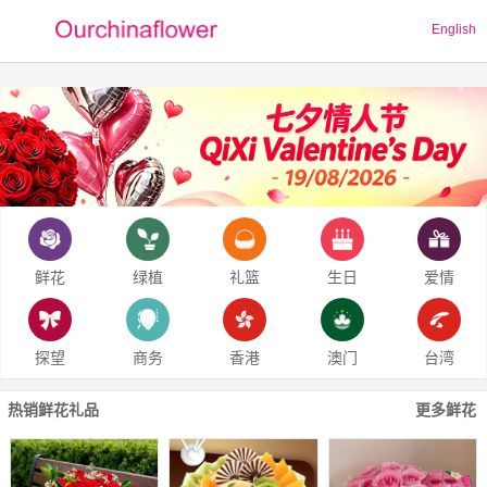
English
鲜花
绿植
礼篮
生日
爱情
探望
商务
香港
澳门
台湾
热销鲜花礼品
更多鲜花