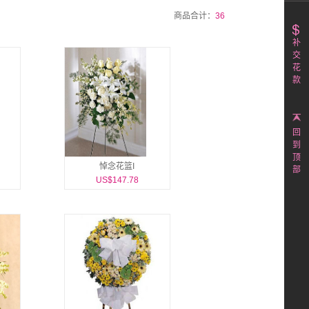
商品合计：
36
补
交
花
款
回
到
顶
悼念花篮I
部
US$147.78