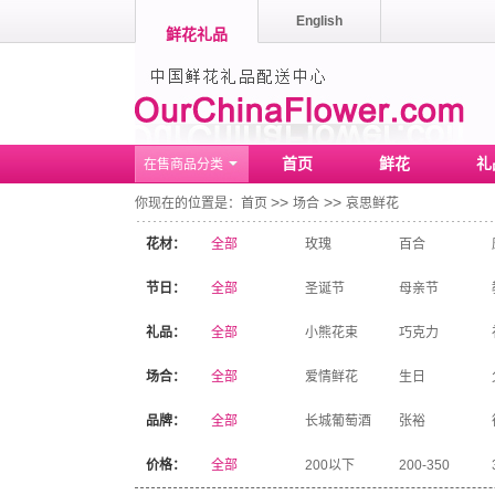
English
鲜花礼品
首页
鲜花
礼
在售商品分类
>>
>>
你现在的位置是：
首页
场合
哀思鲜花
花材：
全部
玫瑰
百合
节日：
全部
圣诞节
母亲节
礼品：
全部
小熊花束
巧克力
场合：
全部
爱情鲜花
生日
品牌：
全部
长城葡萄酒
张裕
价格：
全部
200以下
200-350