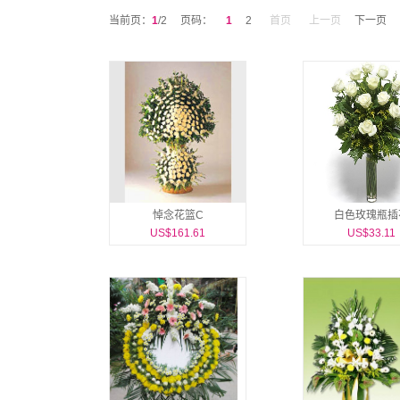
当前页：
1
/2
页码：
1
2
首页
上一页
下一页
悼念花篮C
白色玫瑰瓶插
US$161.61
US$33.11