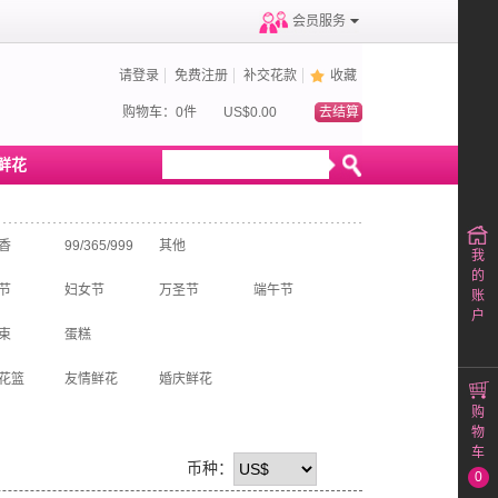
会员服务
请登录
免费注册
补交花款
收藏
购物车：0件
US$0.00
去结算
鲜花
香
99/365/999
其他
我
的
节
妇女节
万圣节
端午节
账
户
束
蛋糕
花篮
友情鲜花
婚庆鲜花
购
物
车
币种：
0