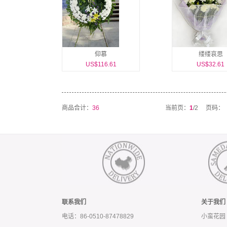
仰慕
缕缕哀思
US$116.61
US$32.61
商品合计：
36
当前页：
1
/2
页码：
联系我们
关于我们
电话：86-0510-87478829
小蛮花园