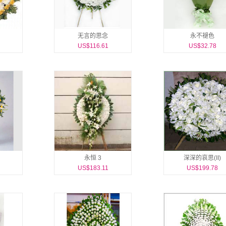
无言的思念
永不褪色
US$116.61
US$32.78
永恒 3
深深的哀思(II)
US$183.11
US$199.78