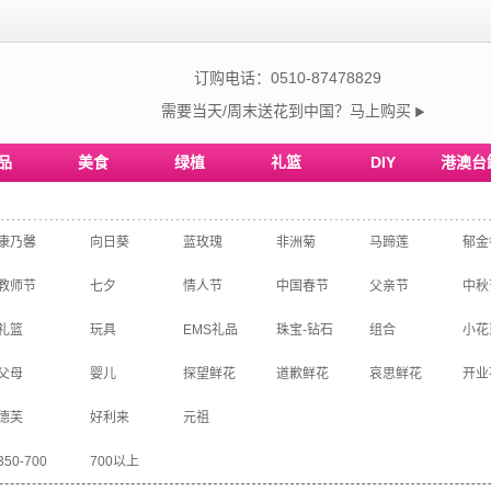
订购电话：0510-87478829
需要当天/周末送花到中国？马上购买
▶
品
美食
绿植
礼篮
DIY
港澳台
康乃馨
向日葵
蓝玫瑰
非洲菊
马蹄莲
郁金
教师节
七夕
情人节
中国春节
父亲节
中秋
礼篮
玩具
EMS礼品
珠宝-钻石
组合
小花
父母
婴儿
探望鲜花
道歉鲜花
哀思鲜花
开业
德芙
好利来
元祖
350-700
700以上