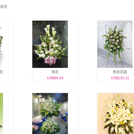
末页
花
悼念
悼念花篮
US$66.44
US$133.11