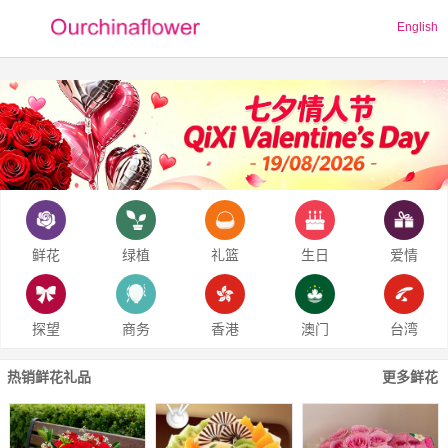
English
鲜花
绿植
礼篮
生日
爱情
探望
商务
香港
澳门
台湾
热销鲜花礼品
更多鲜花