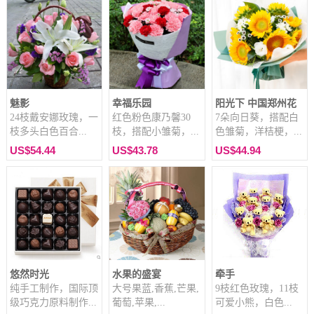
魅影
幸福乐园
阳光下 中国郑州花
24枝戴安娜玫瑰，一
红色粉色康乃馨30
7朵向日葵，搭配白
枝多头白色百合...
枝，搭配小雏菊，...
色雏菊，洋桔梗，...
US$54.44
US$43.78
US$44.94
悠然时光
水果的盛宴
牵手
纯手工制作，国际顶
大号果蓝,香蕉,芒果,
9枝红色玫瑰，11枝
级巧克力原料制作...
葡萄,苹果,...
可爱小熊，白色...