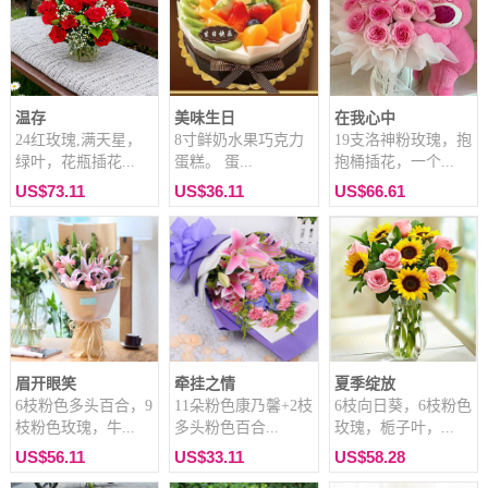
温存
美味生日
在我心中
24红玫瑰,满天星，
8寸鲜奶水果巧克力
19支洛神粉玫瑰，抱
绿叶，花瓶插花...
蛋糕。 蛋...
抱桶插花，一个...
US$73.11
US$36.11
US$66.61
眉开眼笑
牵挂之情
夏季绽放
6枝粉色多头百合，9
11朵粉色康乃馨+2枝
6枝向日葵，6枝粉色
枝粉色玫瑰，牛...
多头粉色百合...
玫瑰，栀子叶，...
US$56.11
US$33.11
US$58.28