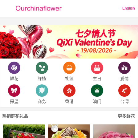
English
鲜花
绿植
礼篮
生日
爱情
探望
商务
香港
澳门
台湾
热销鲜花礼品
更多鲜花