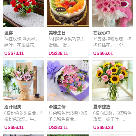
温存
美味生日
在我心中
24红玫瑰,满天星，
8寸鲜奶水果巧克力
19支洛神粉玫瑰，抱
绿叶，花瓶插花...
蛋糕。 蛋...
抱桶插花，一个...
US$73.11
US$36.11
US$66.61
眉开眼笑
牵挂之情
夏季绽放
6枝粉色多头百合，9
11朵粉色康乃馨+2枝
6枝向日葵，6枝粉色
枝粉色玫瑰，牛...
多头粉色百合...
玫瑰，栀子叶，...
US$56.11
US$33.11
US$58.28