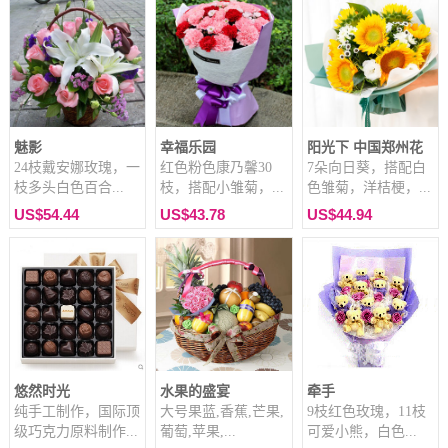
魅影
幸福乐园
阳光下 中国郑州花
24枝戴安娜玫瑰，一
红色粉色康乃馨30
7朵向日葵，搭配白
枝多头白色百合...
枝，搭配小雏菊，...
色雏菊，洋桔梗，...
US$54.44
US$43.78
US$44.94
悠然时光
水果的盛宴
牵手
纯手工制作，国际顶
大号果蓝,香蕉,芒果,
9枝红色玫瑰，11枝
级巧克力原料制作...
葡萄,苹果,...
可爱小熊，白色...